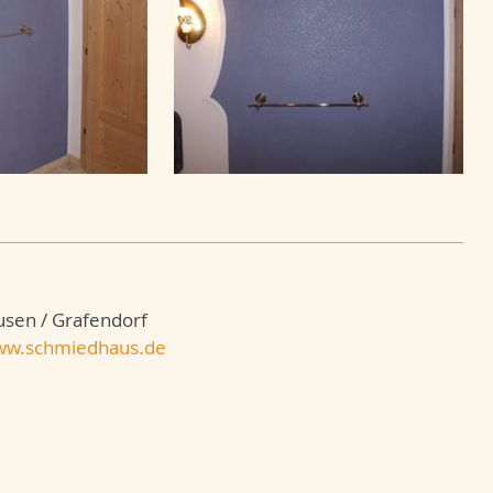
sen / Grafendorf
w.schmiedhaus.de