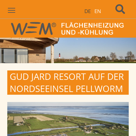
Menu
DE
EN
GUD JARD RESORT AUF DER
NORDSEEINSEL PELLWORM