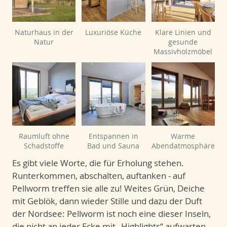
Naturhaus in der
Luxuriöse Küche
Klare Linien und
Natur
gesunde
Massivholzmöbel
Raumluft ohne
Entspannen in
Warme
Schadstoffe
Bad und Sauna
Abendatmosphäre
Es gibt viele Worte, die für Erholung stehen.
Runterkommen, abschalten, auftanken - auf
Pellworm treffen sie alle zu! Weites Grün, Deiche
mit Geblök, dann wieder Stille und dazu der Duft
der Nordsee: Pellworm ist noch eine dieser Inseln,
die nicht an jeder Ecke mit „Highlights“ aufwarten,