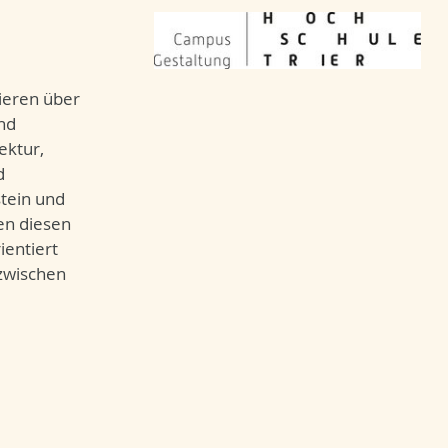
ieren über
nd
ektur,
d
tein und
en diesen
ientiert
zwischen