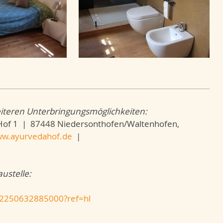
iteren Unterbringungsmöglichkeiten:
of 1 | 87448 Niedersonthofen/Waltenhofen,
w.ayurvedahof.de
|
ustelle:
72250632885000?ref=hl