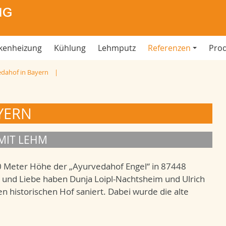
kenheizung
Kühlung
Lehmputz
Referenzen
Pro
dahof in Bayern
YERN
MIT LEHM
00 Meter Höhe der „Ayurvedahof Engel“ in 87448
t und Liebe haben Dunja Loipl-Nachtsheim und Ulrich
historischen Hof saniert. Dabei wurde die alte