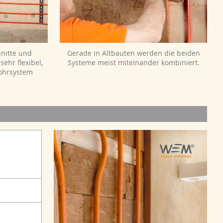
nitte und
Gerade in Altbauten werden die beiden
sehr flexibel,
Systeme meist miteinander kombiniert.
ohrsystem