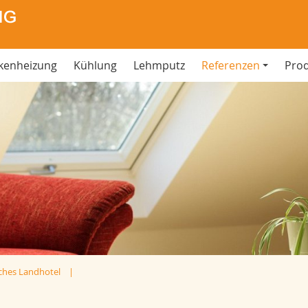
kenheizung
Kühlung
Lehmputz
Referenzen
Pro
sches Landhotel