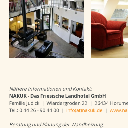
Nähere Informationen und Kontakt:
NAKUK - Das Friesische Landhotel GmbH
Familie Judick | Wiardergroden 22 | 26434 Horumer
Tel.: 0 44 26 - 90 44 00 |
info(at)nakuk.de
|
www.na
Beratung und Planung der Wandheizung: