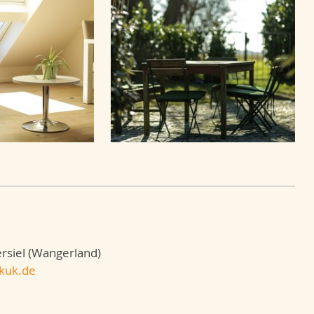
siel (Wangerland)
kuk.de