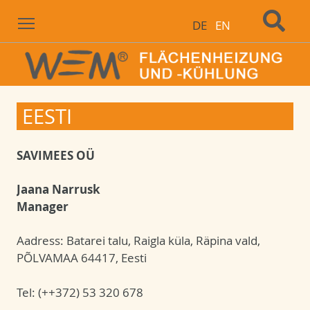
Menu
DE
EN
EESTI
SAVIMEES OÜ
Jaana Narrusk
Manager
Aadress: Batarei talu, Raigla küla, Räpina vald,
PÕLVAMAA 64417, Eesti
Tel: (++372) 53 320 678