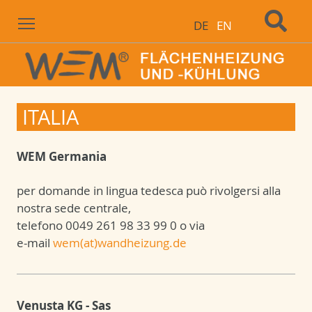
Menu
DE
EN
ITALIA
WEM Germania
per domande in lingua tedesca può rivolgersi alla
nostra sede centrale,
telefono 0049 261 98 33 99 0 o via
e-mail
wem(at)wandheizung.de
Venusta KG - Sas